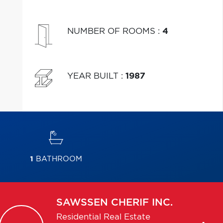
NUMBER OF ROOMS
:
4
YEAR BUILT
:
1987
1
BATHROOM
SAWSSEN
CHERIF INC.
Residential Real Estate