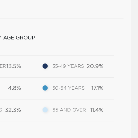
Y AGE GROUP
13.5%
20.9%
DER
35-49 YEARS
4.8%
17.1%
50-64 YEARS
32.3%
11.4%
S
65 AND OVER