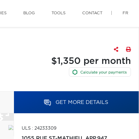
IES
BLOG
TOOLS
CONTACT
FR
$1,350 per month
GET MORE DETAILS
ULS : 24233309
1055 RUE ST-MATHIEU, APP.947,