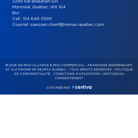
3299 rue Beaubien Est
Montréal, Québec, H1X 1G4
Bur.:
Cell.:
514 649-3595
Courriel:
sawssen.cherif@remax-quebec.com
© 2026 RE/MAX ALLIANCE & PRO-COMMERCIAL – FRANCHISÉ INDÉPENDANT
ET AUTONOME DE RE/MAX QUÉBEC – TOUS DROITS RÉSERVÉS -
POLITIQUE
DE CONFIDENTIALITÉ
-
CONDITIONS D'UTILISATION
-
GESTION DU
CONSENTEMENT
SITE WEB PAR